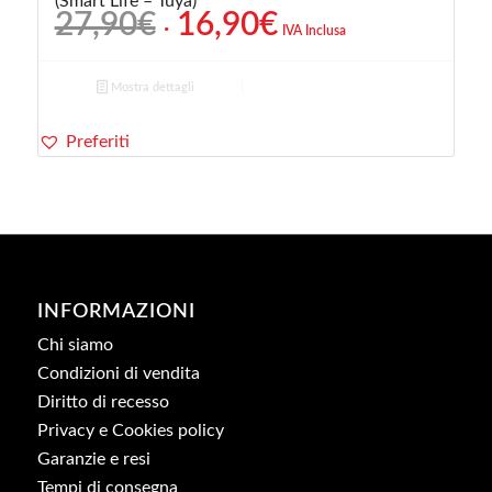
(Smart Life – Tuya)
Il
Il
27,90
€
16,90
€
IVA Inclusa
prezzo
prezzo
originale
attuale
Mostra dettagli
era:
è:
27,90€.
16,90€.
Preferiti
INFORMAZIONI
Chi siamo
Condizioni di vendita
Diritto di recesso
Privacy e Cookies policy
Garanzie e resi
Tempi di consegna