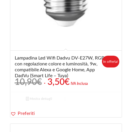
Lampadina Led Wifi Dadvu DV-E27W, RGB
In offerta!
con regolazione colore e luminosità, 9w,
compatibile Alexa e Google Home, App
DadVu (Smart Life – Tuya)
Il
Il
10,90
€
3,50
€
IVA Inclusa
prezzo
prezzo
originale
attuale
Mostra dettagli
era:
è:
10,90€.
3,50€.
Preferiti