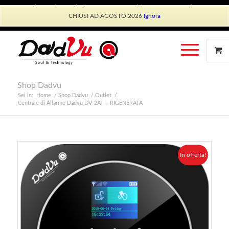
Shop Dadvu
Il mio account
Preferiti
Lavora con Noi
CHIUSI AD AGOSTO 2026
Ignora
Phone: +39 339 530 0804 (lun-ven 9.30/13.30)
Shop Dadvu
Sei in:
Home
/
Shop Dadvu
/
Outlet
/
Centrale di Allarme Dadvu DV-2AT – RIGENERATA
In offerta!