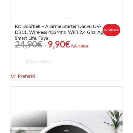
Kit Doorbell – Allarme Starter Dadvu DV-
In offerta!
DB11, Wireless 433Mhz, WiFi 2.4 Ghz, App
Smart Life, Tuya
Il
Il
24,90
€
9,90
€
IVA Inclusa
prezzo
prezzo
originale
attuale
Mostra dettagli
era:
è:
24,90€.
9,90€.
Preferiti