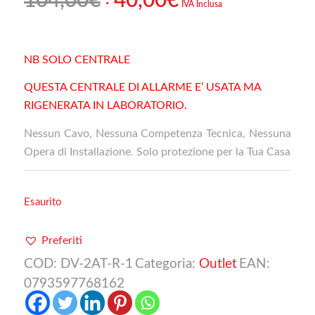
Il
Il
104,00
€
40,00
€
IVA Inclusa
prezzo
prezzo
originale
attuale
era:
è:
NB SOLO CENTRALE
104,00€.
40,00€.
QUESTA CENTRALE DI ALLARME E’ USATA MA
RIGENERATA IN LABORATORIO.
Nessun Cavo, Nessuna Competenza Tecnica, Nessuna
Opera di Installazione. Solo protezione per la Tua Casa
Esaurito
Preferiti
COD:
DV-2AT-R-1
Categoria:
Outlet
EAN:
0793597768162