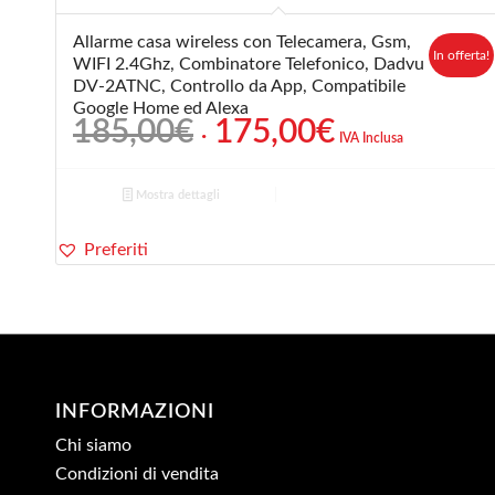
Allarme casa wireless con Telecamera, Gsm,
In offerta!
WIFI 2.4Ghz, Combinatore Telefonico, Dadvu
DV-2ATNC, Controllo da App, Compatibile
Google Home ed Alexa
Il
Il
185,00
€
175,00
€
IVA Inclusa
prezzo
prezzo
originale
attuale
Mostra dettagli
era:
è:
185,00€.
175,00€.
Preferiti
INFORMAZIONI
Chi siamo
Condizioni di vendita