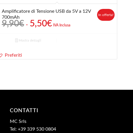
Amplificatore di Tensione USB da 5V a 12V
In offerta!
700mAh
Il
Il
9,90
€
5,50
€
IVA Inclusa
prezzo
prezzo
originale
attuale
Mostra dettagli
era:
è:
9,90€.
5,50€.
Preferiti
CONTATTI
MC Srls
Tel: +39 339 530 0804