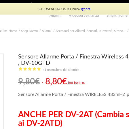
e: +39 339 530 0804 (lun-ven 9.30/13.30)
CHIUSI AD AGOSTO 2026
Ignora
Allarmi
Videosorveglianza
Smart Home
ei in:
Home
/
Shop Dadvu
/
Allarmi
/
Accessori per Allarmi, Sensori, Rilevatori, Sirene...
/
Sensore Allarme Porta / Finestra Wirele
, DV-10GTD
(
1
recensione del cliente)
Valutato
Il
Il
9,80
€
8,80
€
5.00
su 5
IVA Inclusa
prezzo
prezzo
su base di
originale
attuale
Sensore Allarme Porta / Finestra WIRELESS 433mHZ pe
1
recensioni
era:
è:
9,80€.
8,80€.
ANCHE PER DV-2AT (Cambia sol
ai DV-2ATD)