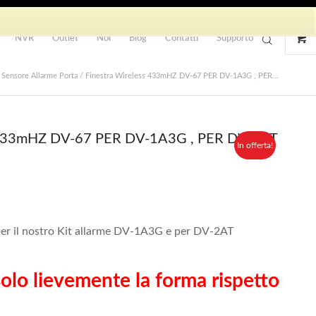
NVR
Outlet
Noi
Blog
Contatti
Supporto
Sensore Allarme Porta / Finestra Wireless 433mHZ DV-67 PER DV-1A3G , PER...
ss 433mHZ DV-67 PER DV-1A3G , PER DV-2AT
In offerta!
r il nostro Kit allarme DV-1A3G e per DV-2AT
o lievemente la forma rispetto