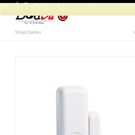
Shop Dadvu
Il mio account
Preferiti
Lavora con Noi
Phon
Shop Dadvu
S