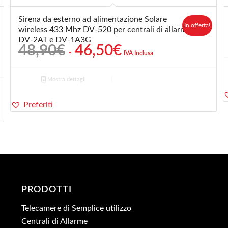
Sirena da esterno ad alimentazione Solare
In offerta!
wireless 433 Mhz DV-520 per centrali di allarme
DV-2AT e DV-1A3G
Il
Il
48,90
€
46,50
€
IVA Inclusa
prezzo
prezzo
originale
attuale
Mostra dettagli
era:
è:
48,90€.
46,50€.
Preferiti
PRODOTTI
Telecamere di Semplice utilizzo
Centrali di Allarme