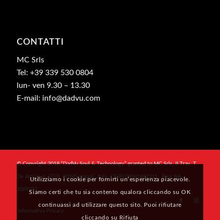
CONTATTI
MC Srls
Tel: +39 339 530 0804
lun- ven 9.30 – 13.30
E-mail: info@dadvu.com
© Copyright 2018 “DadVu Soul & Technology” granted to MC Srls, II Trav. T.
De Amicis n. 27/B, 80145 Napoli, Italy, CF/PI 09941481211 , Rea: NA-
Utilizziamo i cookie per fornirti un’esperienza piacevole.
1069327
Siamo certi che tu sia contento qualora cliccando su OK
continuassi ad utilizzare questo sito. Puoi rifiutare
Informativa Privacy
cliccando su Rifiuta