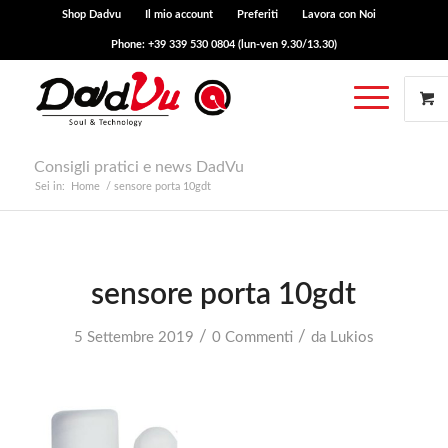
Shop Dadvu
Il mio account
Preferiti
Lavora con Noi
Phone: +39 339 530 0804 (lun-ven 9.30/13.30)
Consigli pratici e news DadVu
Sei in:
Home
/
sensore porta 10gdt
sensore porta 10gdt
/
/
5 Settembre 2019
0 Commenti
da
Lukios