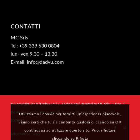
CONTATTI
MC Srls
Tel: +39 339 530 0804
lun- ven 9.30 – 13.30
E-mail: info@dadvu.com
© Copyright 2018 “DadVu Soul & Technology” granted to MC Srls, II Trav. T.
De Amicis n. 27/B, 80145 Napoli, Italy, CF/PI 09941481211 , Rea: NA-
Utilizziamo i cookie per fornirti un’esperienza piacevole.
1069327
Siamo certi che tu sia contento qualora cliccando su OK
continuassi ad utilizzare questo sito. Puoi rifiutare
Informativa Privacy
cliccando su Rifiuta