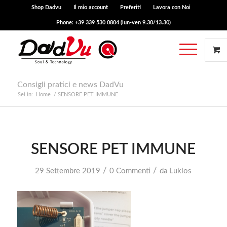
Shop Dadvu
Il mio account
Preferiti
Lavora con Noi
Phone: +39 339 530 0804 (lun-ven 9.30/13.30)
Consigli pratici e news DadVu
Sei in:
Home
/
SENSORE PET IMMUNE
SENSORE PET IMMUNE
/
/
29 Settembre 2019
0 Commenti
da
Lukios