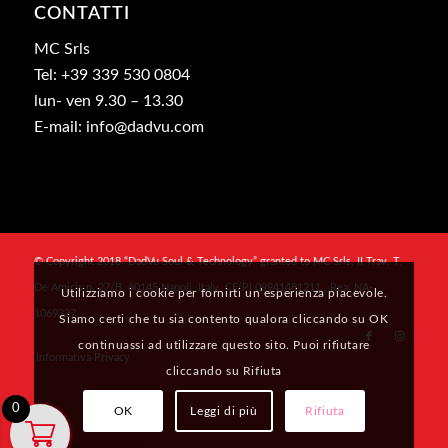
CONTATTI
MC Srls
Tel: +39 339 530 0804
lun- ven 9.30 – 13.30
E-mail: info@dadvu.com
© Copyright 2018 “DadVu Soul & Technology” granted to MC Srls, II Trav. T.
De Amicis n. 27/B, 80145 Napoli, Italy, CF/PI 09941481211 , Rea: NA-
Utilizziamo i cookie per fornirti un’esperienza piacevole.
1069327
Siamo certi che tu sia contento qualora cliccando su OK
continuassi ad utilizzare questo sito. Puoi rifiutare
Informativa Privacy
cliccando su Rifiuta
0
OK
Leggi di più
Rifiuta