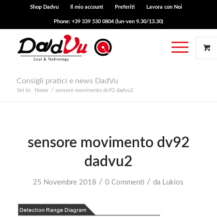
Shop Dadvu
Il mio account
Preferiti
Lavora con Noi
Phone: +39 339 530 0804 (lun-ven 9.30/13.30)
Consigli pratici e news DadVu
Sei in:
Home
/
sensore movimento dv92 dadvu2
sensore movimento dv92
dadvu2
/
/
25 Novembre 2018
0 Commenti
da
Lukios