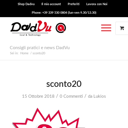
Shop Dadvu
Il mio account
Preferiti
Lavora con Noi
Phone: +39 339 530 0804 (lun-ven 9.30/13.30)
Consigli pratici e news DadVu
Sei in:
Home
/
sconto20
sconto20
/
/
15 Ottobre 2018
0 Commenti
da
Lukios