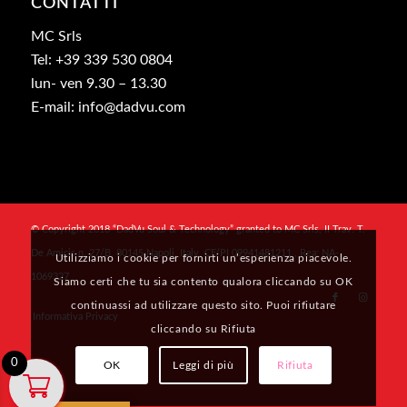
CONTATTI
MC Srls
Tel: +39 339 530 0804
lun- ven 9.30 – 13.30
E-mail: info@dadvu.com
© Copyright 2018 “DadVu Soul & Technology” granted to MC Srls, II Trav. T.
De Amicis n. 27/B, 80145 Napoli, Italy, CF/PI 09941481211 , Rea: NA-
Utilizziamo i cookie per fornirti un’esperienza piacevole.
1069327
Siamo certi che tu sia contento qualora cliccando su OK
continuassi ad utilizzare questo sito. Puoi rifiutare
Informativa Privacy
cliccando su Rifiuta
0
OK
Leggi di più
Rifiuta