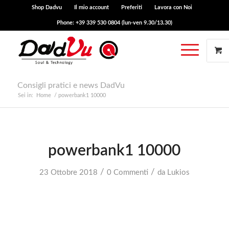
Shop Dadvu
Il mio account
Preferiti
Lavora con Noi
Phone: +39 339 530 0804 (lun-ven 9.30/13.30)
Consigli pratici e news DadVu
Sei in:
Home
/
powerbank1 10000
powerbank1 10000
/
/
23 Ottobre 2018
0 Commenti
da
Lukios