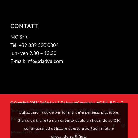
CONTATTI
MC Srls
Tel: +39 339 530 0804
lun- ven 9.30 – 13.30
E-mail: info@dadvu.com
© Copyright 2018 “DadVu Soul & Technology” granted to MC Srls, II Trav. T.
De Amicis n. 27/B, 80145 Napoli, Italy, CF/PI 09941481211 , Rea: NA-
Utilizziamo i cookie per fornirti un’esperienza piacevole.
1069327
Siamo certi che tu sia contento qualora cliccando su OK
continuassi ad utilizzare questo sito. Puoi rifiutare
Informativa Privacy
cliccando su Rifiuta