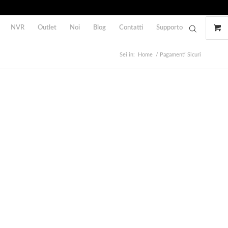
NVR
Outlet
Noi
Blog
Contatti
Supporto
Sei in:
Home
/
Pagamenti Sicuri