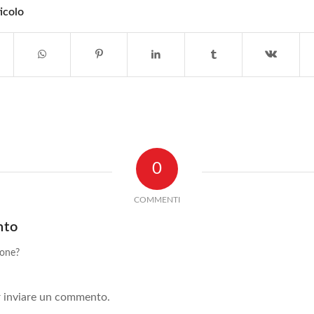
icolo
0
COMMENTI
nto
ione?
!
 inviare un commento.