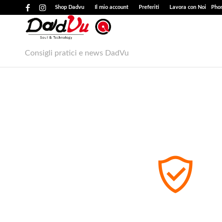
Shop Dadvu
Il mio account
Preferiti
Lavora con Noi
Phon
Consigli pratici e news DadVu