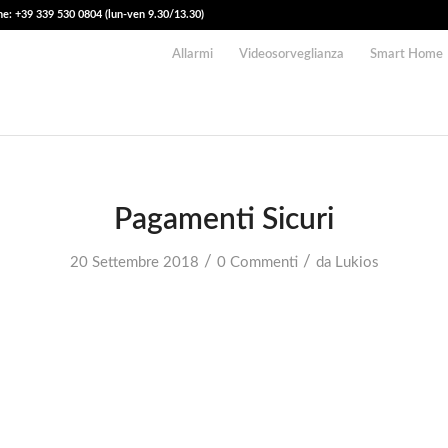
e: +39 339 530 0804 (lun-ven 9.30/13.30)
Allarmi
Videosorveglianza
Smart Home
Pagamenti Sicuri
/
/
20 Settembre 2018
0 Commenti
da
Lukios