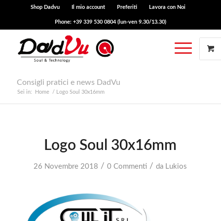
Shop Dadvu
Il mio account
Preferiti
Lavora con Noi
Phone: +39 339 530 0804 (lun-ven 9.30/13.30)
Consigli pratici e news DadVu
Sei in:
Home
/
Logo Soul 30x16mm
Logo Soul 30x16mm
/
/
26 Novembre 2018
0 Commenti
da
Lukios