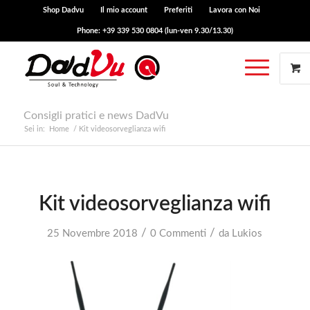
Shop Dadvu
Il mio account
Preferiti
Lavora con Noi
Phone: +39 339 530 0804 (lun-ven 9.30/13.30)
Consigli pratici e news DadVu
Sei in:
Home
/
Kit videosorveglianza wifi
Kit videosorveglianza wifi
/
/
25 Novembre 2018
0 Commenti
da
Lukios