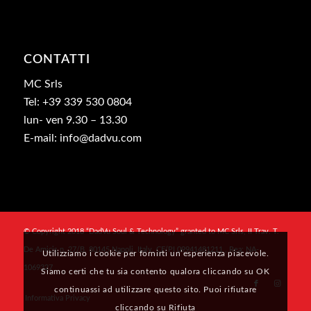
CONTATTI
MC Srls
Tel: +39 339 530 0804
lun- ven 9.30 – 13.30
E-mail: info@dadvu.com
© Copyright 2018 “DadVu Soul & Technology” granted to MC Srls, II Trav. T.
De Amicis n. 27/B, 80145 Napoli, Italy, CF/PI 09941481211 , Rea: NA-
Utilizziamo i cookie per fornirti un’esperienza piacevole.
1069327
Siamo certi che tu sia contento qualora cliccando su OK
continuassi ad utilizzare questo sito. Puoi rifiutare
Informativa Privacy
cliccando su Rifiuta