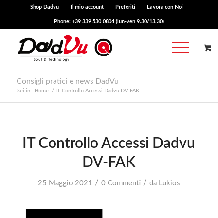
Shop Dadvu
Il mio account
Preferiti
Lavora con Noi
Phone: +39 339 530 0804 (lun-ven 9.30/13.30)
Consigli pratici e news DadVu
Sei in:
Home
/
IT Controllo Accessi Dadvu DV-FAK
IT Controllo Accessi Dadvu
DV-FAK
/
/
25 Maggio 2021
0 Commenti
da
Lukios