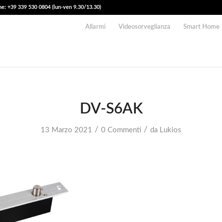
e: +39 339 530 0804 (lun-ven 9.30/13.30)
Allarmi
Videosorveglianza
Smart Home
DV-S6AK
/
/
13 Marzo 2021
0 Commenti
da
Lukios