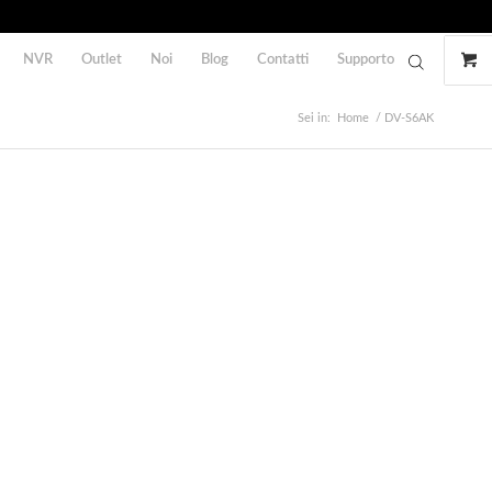
NVR
Outlet
Noi
Blog
Contatti
Supporto
Sei in:
Home
/
DV-S6AK