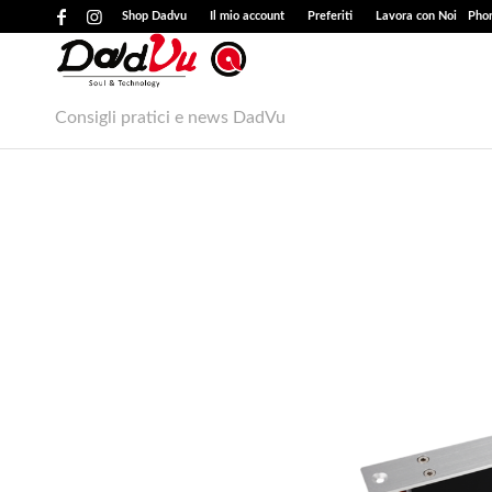
Shop Dadvu
Il mio account
Preferiti
Lavora con Noi
Phon
Consigli pratici e news DadVu