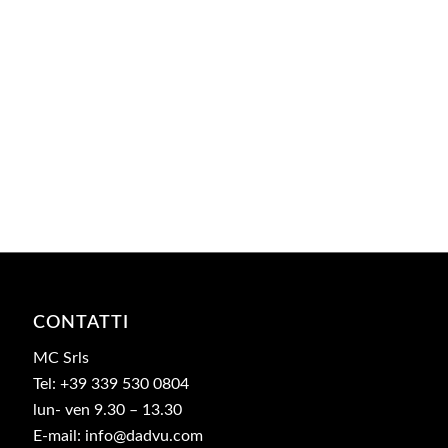
CONTATTI
MC Srls
Tel: +39 339 530 0804
lun- ven 9.30 – 13.30
E-mail: info@dadvu.com