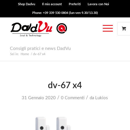
Shop Dadvu
Il mio account
Preferiti
Lavora con Noi
Phone: +39 339 530 0804 (lun-ven 9.30/13.30)
Consigli pratici e news DadVu
Sei in:
Home
/
dv-67 x4
dv-67 x4
/
/
31 Gennaio 2020
0 Commenti
da
Lukios