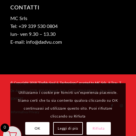
CONTATTI
MC Srls
Tel: +39 339 530 0804
lun- ven 9.30 – 13.30
E-mail: info@dadvu.com
© Copyright 2018 “DadVu Soul & Technology” granted to MC Srls, II Trav. T.
De Amicis n. 27/B, 80145 Napoli, Italy, CF/PI 09941481211 , Rea: NA-
Utilizziamo i cookie per fornirti un’esperienza piacevole.
1069327
Siamo certi che tu sia contento qualora cliccando su OK
continuassi ad utilizzare questo sito. Puoi rifiutare
Informativa Privacy
cliccando su Rifiuta
0
OK
Leggi di più
Rifiuta