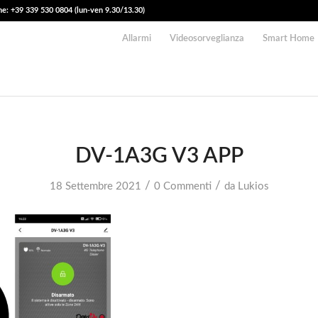
e: +39 339 530 0804 (lun-ven 9.30/13.30)
Allarmi
Videosorveglianza
Smart Home
DV-1A3G V3 APP
/
/
18 Settembre 2021
0 Commenti
da
Lukios