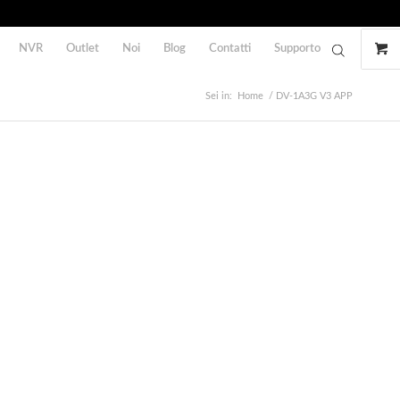
NVR
Outlet
Noi
Blog
Contatti
Supporto
Sei in:
Home
/
DV-1A3G V3 APP