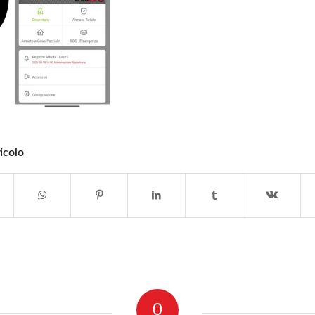
icolo
0