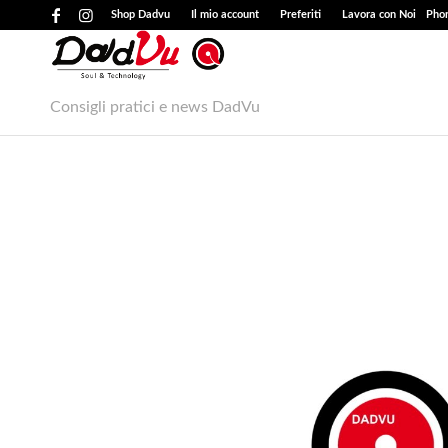
Shop Dadvu
Il mio account
Preferiti
Lavora con Noi
Phon
Consigli pratici e news DadVu