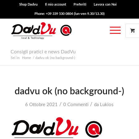
Shop Dadvu
Il mio account
Preferiti
Lavora con Noi
Phone: +39 339 530 0804 (lun-ven 9.30/13.30)
Consigli pratici e news DadVu
Sei in:
Home
/
dadvu ok (no background-)
dadvu ok (no background-)
/
/
6 Ottobre 2021
0 Commenti
da
Lukios