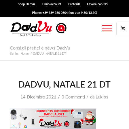
Shop Dadvu
Il mio account
Preferiti
Lavora con Noi
Phone: +39 339 530 0804 (lun-ven 9.30/13.30)
Consigli pratici e news DadVu
Sei in:
Home
/
DADVU, NATALE 21 DT
DADVU, NATALE 21 DT
/
/
14 Dicembre 2021
0 Commenti
da
Lukios