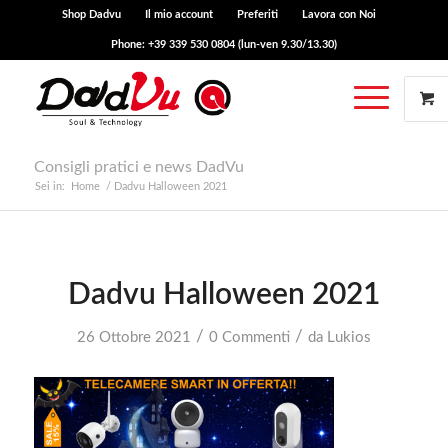
Shop Dadvu
Il mio account
Preferiti
Lavora con Noi
Phone: +39 339 530 0804 (lun-ven 9.30/13.30)
Consigli pratici e news DadVu
Sei in:
Home
/
Dadvu Halloween 2021
Dadvu Halloween 2021
/
/
26 Ottobre 2021
0 Commenti
da
Lukios