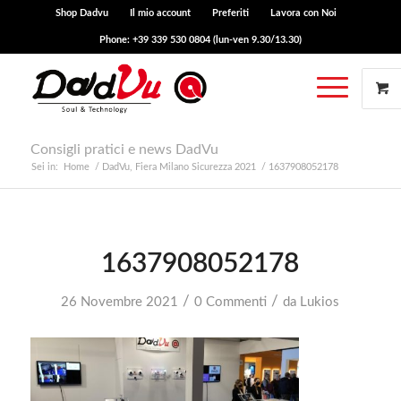
Shop Dadvu
Il mio account
Preferiti
Lavora con Noi
Phone: +39 339 530 0804 (lun-ven 9.30/13.30)
Consigli pratici e news DadVu
Sei in:
Home
/
DadVu, Fiera Milano Sicurezza 2021
/
1637908052178
1637908052178
/
/
26 Novembre 2021
0 Commenti
da
Lukios