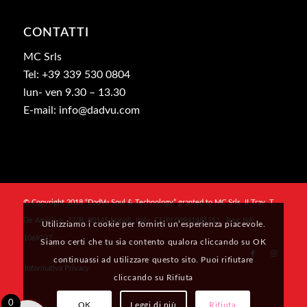
CONTATTI
MC Srls
Tel: +39 339 530 0804
lun- ven 9.30 – 13.30
E-mail: info@dadvu.com
© Copyright 2018 “DadVu Soul & Technology” granted to MC Srls, II Trav. T.
De Amicis n. 27/B, 80145 Napoli, Italy, CF/PI 09941481211 , Rea: NA-
Utilizziamo i cookie per fornirti un’esperienza piacevole.
1069327
Siamo certi che tu sia contento qualora cliccando su OK
continuassi ad utilizzare questo sito. Puoi rifiutare
Informativa Privacy
cliccando su Rifiuta
0
OK
Leggi di più
Rifiuta