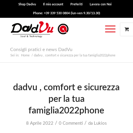
Shop Dadvu
Il mio account
Preferiti
Lavora con Noi
Phone: +39 339 530 0804 (lun-ven 9.30/13.30)
Consigli pratici e news DadVu
Sei in:
Home
/
dadvu , comfort e sicurezza per la tua famiglia2022phone
dadvu , comfort e sicurezza
per la tua
famiglia2022phone
/
/
8 Aprile 2022
0 Commenti
da
Lukios