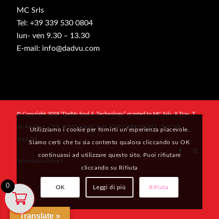
MC Srls
Tel: +39 339 530 0804
lun- ven 9.30 – 13.30
E-mail: info@dadvu.com
© Copyright 2018 “DadVu Soul & Technology” granted to MC Srls, II Trav. T.
De Amicis n. 27/B, 80145 Napoli, Italy, CF/PI 09941481211 , Rea: NA-
Utilizziamo i cookie per fornirti un’esperienza piacevole.
1069327
Siamo certi che tu sia contento qualora cliccando su OK
continuassi ad utilizzare questo sito. Puoi rifiutare
Informativa Privacy
cliccando su Rifiuta
0
OK
Leggi di più
Rifiuta
Translate »