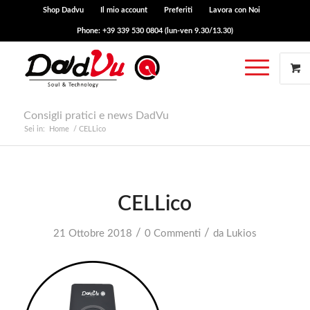
Shop Dadvu
Il mio account
Preferiti
Lavora con Noi
Phone: +39 339 530 0804 (lun-ven 9.30/13.30)
Consigli pratici e news DadVu
Sei in:
Home
/
CELLico
CELLico
/
/
21 Ottobre 2018
0 Commenti
da
Lukios