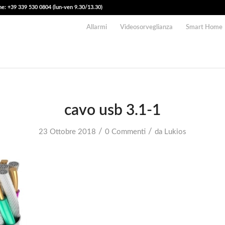
e: +39 339 530 0804 (lun-ven 9.30/13.30)
Allarmi
Videosorveglianza
Smart Home
cavo usb 3.1-1
/
/
23 Ottobre 2018
0 Commenti
da
Lukios