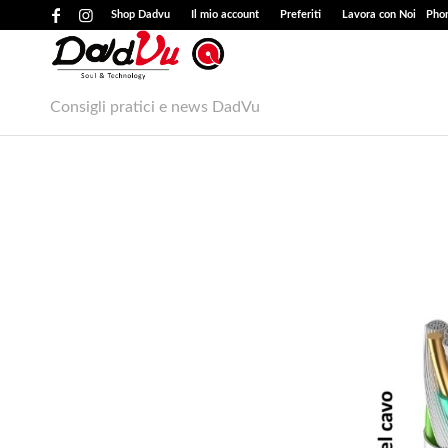
Shop Dadvu
Il mio account
Preferiti
Lavora con Noi
Phon
Consigli pratici e news DadVu