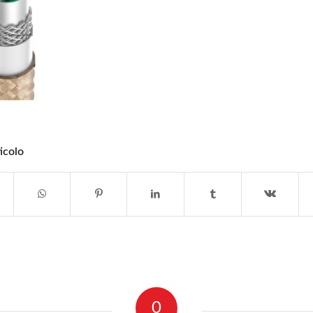
icolo
0