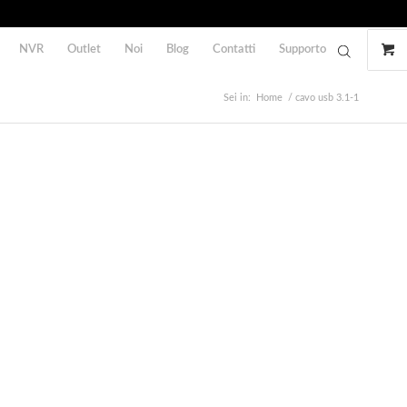
NVR
Outlet
Noi
Blog
Contatti
Supporto
Sei in:
Home
/
cavo usb 3.1-1