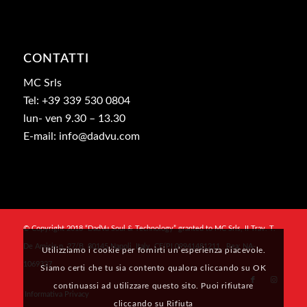
CONTATTI
MC Srls
Tel: +39 339 530 0804
lun- ven 9.30 – 13.30
E-mail: info@dadvu.com
© Copyright 2018 “DadVu Soul & Technology” granted to MC Srls, II Trav. T.
De Amicis n. 27/B, 80145 Napoli, Italy, CF/PI 09941481211 , Rea: NA-
Utilizziamo i cookie per fornirti un’esperienza piacevole.
1069327
Siamo certi che tu sia contento qualora cliccando su OK
continuassi ad utilizzare questo sito. Puoi rifiutare
Informativa Privacy
cliccando su Rifiuta