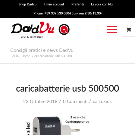
Shop Dadvu
Il mio account
Preferiti
Lavora con Noi
Phone: +39 339 530 0804 (lun-ven 9.30/13.30)
Consigli pratici e news DadVu
Sei in:
Home
/
caricabatterie usb 500500
caricabatterie usb 500500
/
/
23 Ottobre 2018
0 Commenti
da
Lukios