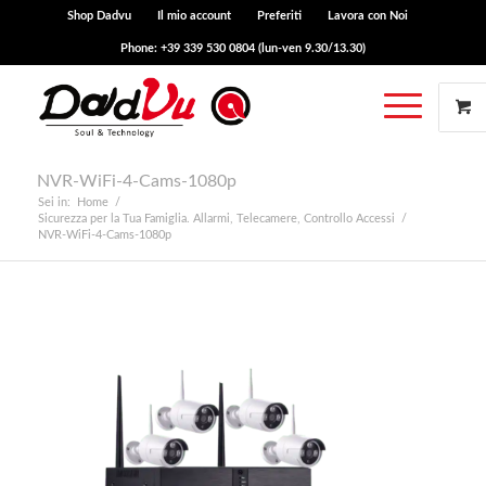
Shop Dadvu
Il mio account
Preferiti
Lavora con Noi
Phone: +39 339 530 0804 (lun-ven 9.30/13.30)
NVR-WiFi-4-Cams-1080p
Sei in:
Home
/
Sicurezza per la Tua Famiglia. Allarmi, Telecamere, Controllo Accessi
/
NVR-WiFi-4-Cams-1080p