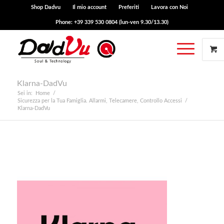
Shop Dadvu
Il mio account
Preferiti
Lavora con Noi
Phone: +39 339 530 0804 (lun-ven 9.30/13.30)
Klarna-DadVu
Sei in:
Home
/
Sicurezza per la Tua Famiglia. Allarmi, Telecamere, Controllo Accessi
/
Klarna-DadVu