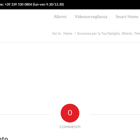
e: +39 339 530 0804 (lun-ven 9.30/13.30)
Allarmi
Videosorveglianza
Smart Home
Sei in:
Home
/
Sicurezza per la Tua Famiglia. Allarmi, Te
0
COMMENTI
nto