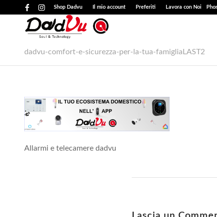
Shop Dadvu
Il mio account
Preferiti
Lavora con Noi
Phon
dadvu-comfort-e-sicurezza-per-la-tua-famigliaLAST2
Allarmi e telecamere dadvu
Lascia un Comme