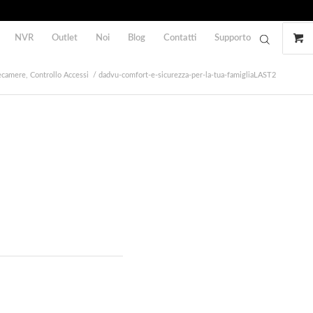
NVR
Outlet
Noi
Blog
Contatti
Supporto
lecamere, Controllo Accessi
/
dadvu-comfort-e-sicurezza-per-la-tua-famigliaLAST2