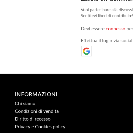
Vuoi partecipare alla discuss
Sentitevi liberi di contribuire
Devi essere
connesso
per
Effettua il login via social
INFORMAZIONI
Chi siamo
Condizioni di vendita
Diritto di recesso
Privacy e Cookies policy