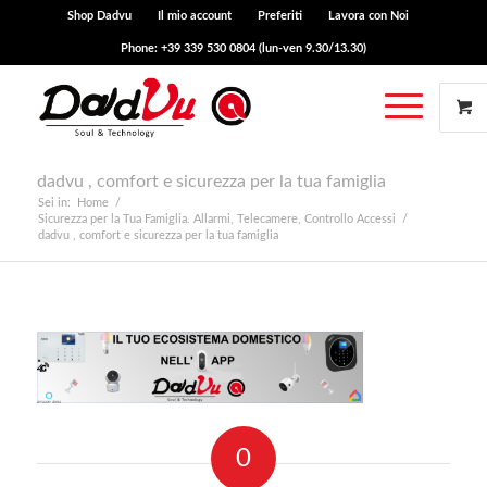
Shop Dadvu
Il mio account
Preferiti
Lavora con Noi
Phone: +39 339 530 0804 (lun-ven 9.30/13.30)
dadvu , comfort e sicurezza per la tua famiglia
Sei in:
Home
/
Sicurezza per la Tua Famiglia. Allarmi, Telecamere, Controllo Accessi
/
dadvu , comfort e sicurezza per la tua famiglia
0