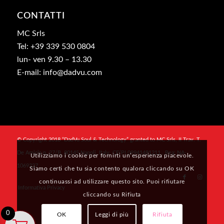
CONTATTI
MC Srls
Tel: +39 339 530 0804
lun- ven 9.30 – 13.30
E-mail: info@dadvu.com
© Copyright 2018 “DadVu Soul & Technology” granted to MC Srls, II Trav. T.
De Amicis n. 27/B, 80145 Napoli, Italy, CF/PI 09941481211 , Rea: NA-
Utilizziamo i cookie per fornirti un’esperienza piacevole.
1069327
Siamo certi che tu sia contento qualora cliccando su OK
continuassi ad utilizzare questo sito. Puoi rifiutare
Informativa Privacy
cliccando su Rifiuta
0
OK
Leggi di più
Rifiuta