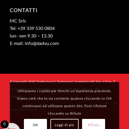
CONTATTI
MC Srls
Tel: +39 339 530 0804
lun- ven 9.30 – 13.30
E-mail: info@dadvu.com
© Copyright 2018 “DadVu Soul & Technology” granted to MC Srls, II Trav. T.
De Amicis n. 27/B, 80145 Napoli, Italy, CF/PI 09941481211 , Rea: NA-
Utilizziamo i cookie per fornirti un’esperienza piacevole.
1069327
Siamo certi che tu sia contento qualora cliccando su OK
continuassi ad utilizzare questo sito. Puoi rifiutare
Informativa Privacy
cliccando su Rifiuta
0
OK
Leggi di più
Rifiuta