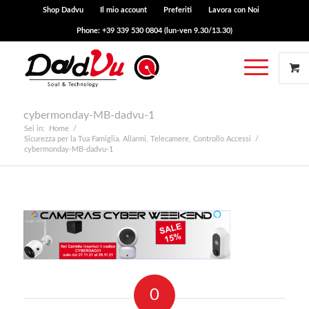
Shop Dadvu
Il mio account
Preferiti
Lavora con Noi
Phone: +39 339 530 0804 (lun-ven 9.30/13.30)
cybermonday-MB-dadvu-1
Sei in:
Home
/
Sicurezza per la Tua Famiglia. Allarmi, Telecamere, Controllo Accessi
/
cybermonday-MB-dadvu-1
0