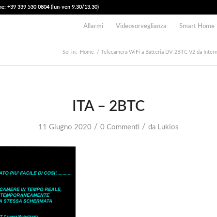
e: +39 339 530 0804 (lun-ven 9.30/13.30)
Allarmi
Videosorveglianza
Smart Home
Sei in:
Home
/
Telecamera WiFi a Batteria DV-2BTC V2 da Intern
ITA – 2BTC
/
/
11 Giugno 2020
0 Commenti
da
Lukios