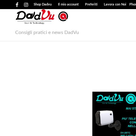
Shop Dadvu
Il mio account
Preferiti
Lavora con Noi
Phon
Consigli pratici e news DadVu