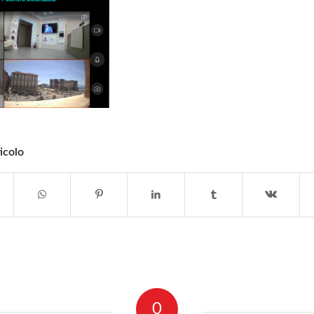
icolo
0