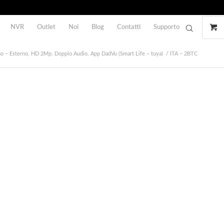
NVR
Outlet
Noi
Blog
Contatti
Supporto
o – Esterno, HD 2Mp, Doppio Audio, App DadVu (Smart Life – tuya)
/
ITA – 2BTC