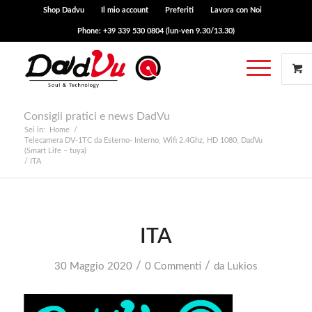
Shop Dadvu
Il mio account
Preferiti
Lavora con Noi
Phone: +39 339 530 0804 (lun-ven 9.30/13.30)
Consigli pratici e news DadVu
Sei in:
Home
/
Telecamera DV-1TC da Esterno- Interno, Wifi 2.4Ghz, HD 1080, DadVu
(Smart Life – tuya)
/
ITA
ITA
/
/
30 Maggio 2020
0 Commenti
da
Lukios