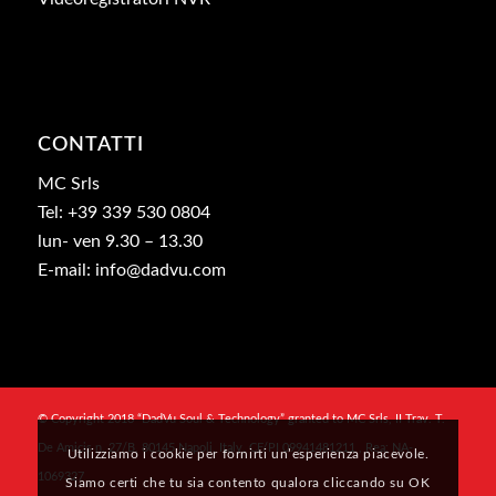
CONTATTI
MC Srls
Tel: +39 339 530 0804
lun- ven 9.30 – 13.30
E-mail: info@dadvu.com
© Copyright 2018 “DadVu Soul & Technology” granted to MC Srls, II Trav. T.
De Amicis n. 27/B, 80145 Napoli, Italy, CF/PI 09941481211 , Rea: NA-
Utilizziamo i cookie per fornirti un’esperienza piacevole.
1069327
Siamo certi che tu sia contento qualora cliccando su OK