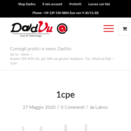
Shop Dadvu
Il mio account
Preferiti
Lavora con Noi
Phone: +39 339 530 0804 (lun-ven 9.30/13.30)
Consigli pratici e news DadVu
Sei in:
Home
/
Router CPE MTK 4G, per SIM con gestori Vodafone, Tim, Wind ed iliad
/
1cpe
1cpe
/
/
27 Maggio 2020
0 Commenti
da
Lukios