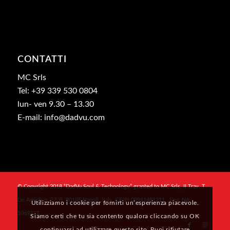
CONTATTI
MC Srls
Tel: +39 339 530 0804
lun- ven 9.30 – 13.30
E-mail: info@dadvu.com
© Copyright 2018 “DadVu Soul & Technology” granted to MC Srls, II Trav. T.
De Amicis n. 27/B, 80145 Napoli, Italy, CF/PI 09941481211 , Rea: NA-
Utilizziamo i cookie per fornirti un’esperienza piacevole.
1069327
Siamo certi che tu sia contento qualora cliccando su OK
continuassi ad utilizzare questo sito. Puoi rifiutare