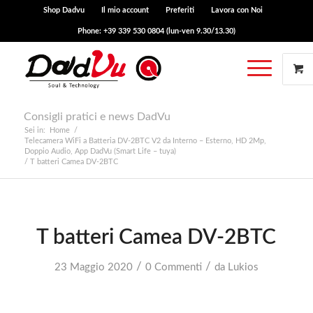
Shop Dadvu
Il mio account
Preferiti
Lavora con Noi
Phone: +39 339 530 0804 (lun-ven 9.30/13.30)
Consigli pratici e news DadVu
Sei in:
Home
/
Telecamera WiFi a Batteria DV-2BTC V2 da Interno – Esterno, HD 2Mp,
Doppio Audio, App DadVu (Smart Life – tuya)
/
T batteri Camea DV-2BTC
T batteri Camea DV-2BTC
/
/
23 Maggio 2020
0 Commenti
da
Lukios