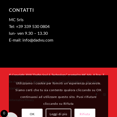
CONTATTI
MC Srls
Tel: +39 339 530 0804
lun- ven 9.30 – 13.30
E-mail: info@dadvu.com
© Copyright 2018 “DadVu Soul & Technology” granted to MC Srls, II Trav. T.
De Amicis n. 27/B, 80145 Napoli, Italy, CF/PI 09941481211 , Rea: NA-
Utilizziamo i cookie per fornirti un’esperienza piacevole.
1069327
Siamo certi che tu sia contento qualora cliccando su OK
continuassi ad utilizzare questo sito. Puoi rifiutare
Informativa Privacy
cliccando su Rifiuta
0
OK
Leggi di più
Rifiuta