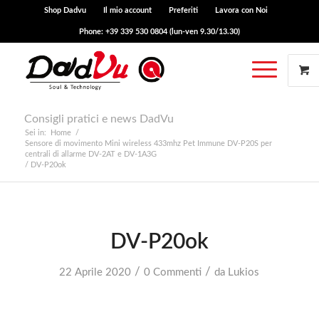
Shop Dadvu
Il mio account
Preferiti
Lavora con Noi
Phone: +39 339 530 0804 (lun-ven 9.30/13.30)
Consigli pratici e news DadVu
Sei in:
Home
/
Sensore di movimento Mini wireless 433mhz Pet Immune DV-P20S per
centrali di allarme DV-2AT e DV-1A3G
/
DV-P20ok
DV-P20ok
/
/
22 Aprile 2020
0 Commenti
da
Lukios