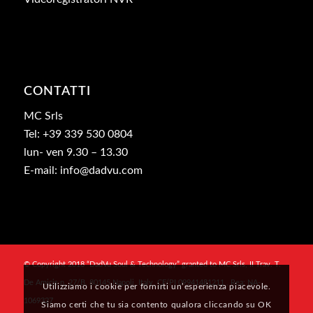
CONTATTI
MC Srls
Tel: +39 339 530 0804
lun- ven 9.30 – 13.30
E-mail: info@dadvu.com
© Copyright 2018 “DadVu Soul & Technology” granted to MC Srls, II Trav. T.
De Amicis n. 27/B, 80145 Napoli, Italy, CF/PI 09941481211 , Rea: NA-
Utilizziamo i cookie per fornirti un’esperienza piacevole.
1069327
Siamo certi che tu sia contento qualora cliccando su OK