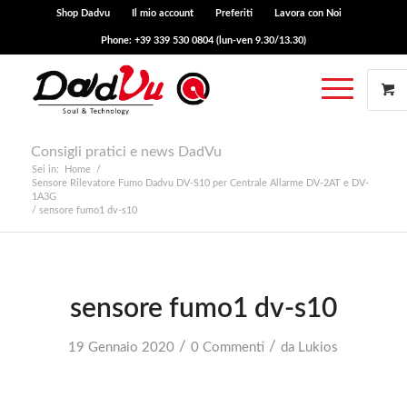
Shop Dadvu
Il mio account
Preferiti
Lavora con Noi
Phone: +39 339 530 0804 (lun-ven 9.30/13.30)
Consigli pratici e news DadVu
Sei in:
Home
/
Sensore Rilevatore Fumo Dadvu DV-S10 per Centrale Allarme DV-2AT e DV-
1A3G
/
sensore fumo1 dv-s10
sensore fumo1 dv-s10
/
/
19 Gennaio 2020
0 Commenti
da
Lukios