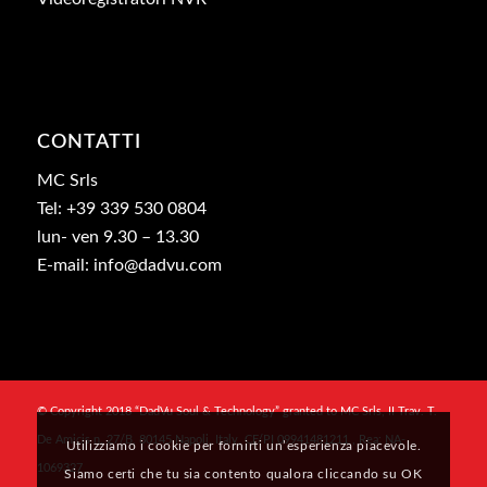
CONTATTI
MC Srls
Tel: +39 339 530 0804
lun- ven 9.30 – 13.30
E-mail: info@dadvu.com
© Copyright 2018 “DadVu Soul & Technology” granted to MC Srls, II Trav. T.
De Amicis n. 27/B, 80145 Napoli, Italy, CF/PI 09941481211 , Rea: NA-
Utilizziamo i cookie per fornirti un’esperienza piacevole.
1069327
Siamo certi che tu sia contento qualora cliccando su OK