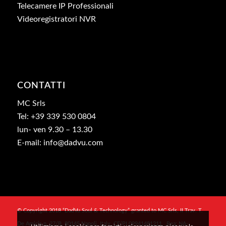
Telecamere IP Professionali
Videoregistratori NVR
CONTATTI
MC Srls
Tel: +39 339 530 0804
lun- ven 9.30 – 13.30
E-mail: info@dadvu.com
© Copyright 2018 “DadVu Soul & Technology” granted to MC Srls, II Trav. T.
De Amicis n. 27/B, 80145 Napoli, Italy, CF/PI 09941481211 , Rea: NA-