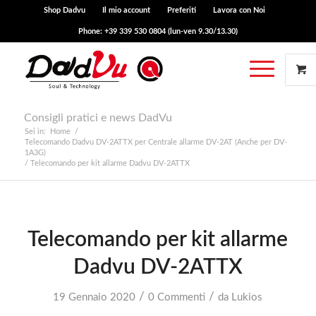
Shop Dadvu
Il mio account
Preferiti
Lavora con Noi
Phone: +39 339 530 0804 (lun-ven 9.30/13.30)
Consigli pratici e news DadVu
Sei in:
Home
/
Telecomando Dadvu DV-2ATTX per Centrale allarme DV-2AT (Anche per DV-
1A3G)
/
Telecomando per kit allarme Dadvu DV-2ATTX
Telecomando per kit allarme
Dadvu DV-2ATTX
/
/
19 Gennaio 2020
0 Commenti
da
Lukios