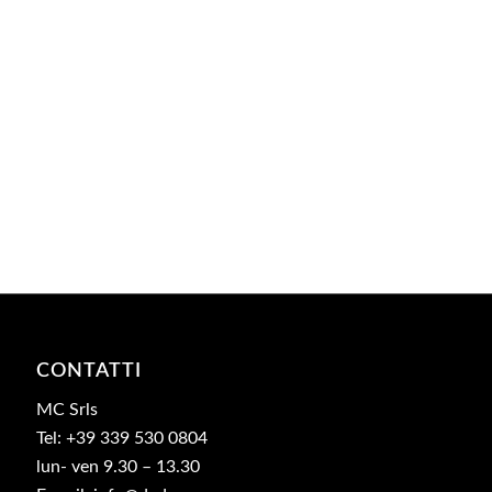
CONTATTI
MC Srls
Tel: +39 339 530 0804
lun- ven 9.30 – 13.30