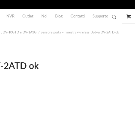
NVR
Outlet
Noi
Blog
Contatti
Supporto
2AT, DV-10GTD e DV-1A3G
/
Sensore porta – Finestra wireless Dadvu DV-2ATD ok
DV-2ATD ok