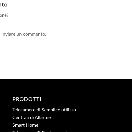
nto
ione?
!
 inviare un commento.
PRODOTTI
Telecamere di Semplice utilizzo
Centrali di Allarme
Smart Home