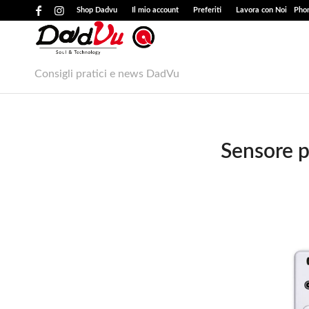
Shop Dadvu
Il mio account
Preferiti
Lavora con Noi
Phon
Consigli pratici e news DadVu
Sensore p