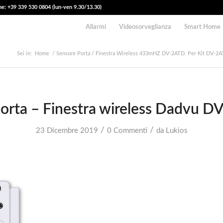
e: +39 339 530 0804 (lun-ven 9.30/13.30)
Allarmi
Videosorveglianza
Smart Home
Sei in:
Home
/
Sensore Porta / Finestra Wireless 433mHZ DV-2ATD. Per Kit DV-
orta – Finestra wireless Dadvu 
/
/
23 Dicembre 2019
0 Commenti
da
Lukios