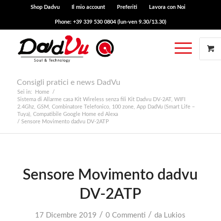
Shop Dadvu
Il mio account
Preferiti
Lavora con Noi
Phone: +39 339 530 0804 (lun-ven 9.30/13.30)
Consigli pratici e news DadVu
Sei in:
Home
/
Sistema di Allarme casa Kit Wireless senza fili Kit Dadvu DV-2AT, WIFI
2.4Ghz, GSM, Combinatore Telefonico, 100 zone, App DadVu (Smart Life –
Tuya), Compatibile Google Home ed Alexa
/
Sensore Movimento dadvu DV-2ATP
Sensore Movimento dadvu
DV-2ATP
/
/
17 Dicembre 2019
0 Commenti
da
Lukios