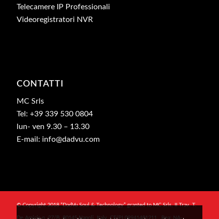
Telecamere IP Professionali
Videoregistratori NVR
CONTATTI
MC Srls
Tel: +39 339 530 0804
lun- ven 9.30 – 13.30
E-mail: info@dadvu.com
© Copyright 2018 “DadVu Soul & Technology” granted to MC Srls, II Trav. T.
De Amicis n. 27/B, 80145 Napoli, Italy, CF/PI 09941481211 , Rea: NA-