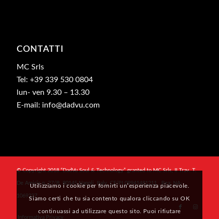
CONTATTI
MC Srls
Tel: +39 339 530 0804
lun- ven 9.30 – 13.30
E-mail: info@dadvu.com
© Copyright 2018 “DadVu Soul & Technology” granted to MC Srls, II Trav. T.
De Amicis n. 27/B, 80145 Napoli, Italy, CF/PI 09941481211 , Rea: NA-
Utilizziamo i cookie per fornirti un’esperienza piacevole.
1069327
Siamo certi che tu sia contento qualora cliccando su OK
continuassi ad utilizzare questo sito. Puoi rifiutare
Informativa Privacy