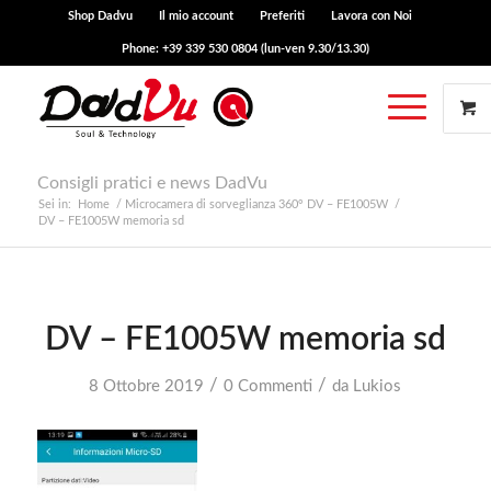
Shop Dadvu
Il mio account
Preferiti
Lavora con Noi
Phone: +39 339 530 0804 (lun-ven 9.30/13.30)
Consigli pratici e news DadVu
Sei in:
Home
/
Microcamera di sorveglianza 360° DV – FE1005W
/
DV – FE1005W memoria sd
DV – FE1005W memoria sd
/
/
8 Ottobre 2019
0 Commenti
da
Lukios