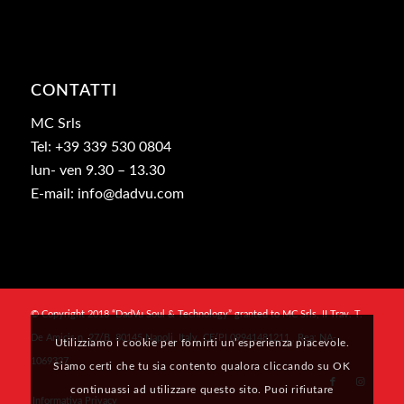
CONTATTI
MC Srls
Tel: +39 339 530 0804
lun- ven 9.30 – 13.30
E-mail: info@dadvu.com
© Copyright 2018 “DadVu Soul & Technology” granted to MC Srls, II Trav. T.
De Amicis n. 27/B, 80145 Napoli, Italy, CF/PI 09941481211 , Rea: NA-
Utilizziamo i cookie per fornirti un’esperienza piacevole.
1069327
Siamo certi che tu sia contento qualora cliccando su OK
continuassi ad utilizzare questo sito. Puoi rifiutare
Informativa Privacy