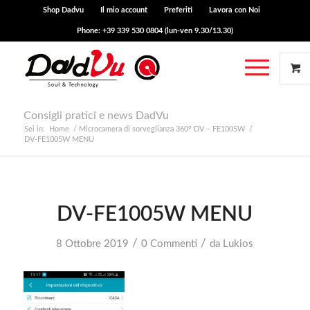
Shop Dadvu
Il mio account
Preferiti
Lavora con Noi
Phone: +39 339 530 0804 (lun-ven 9.30/13.30)
Consigli pratici e news DadVu
Sei in:
Home
/
Microcamera di sorveglianza 360° DV – FE1005W
/
DV-FE1005W MENU
DV-FE1005W MENU
/
/
8 Ottobre 2019
0 Commenti
da
Lukios