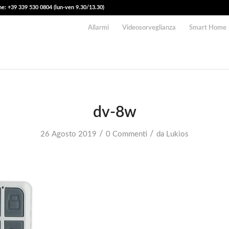
e: +39 339 530 0804 (lun-ven 9.30/13.30)
Allarmi
Videosorveglianza
Smart Home
dv-8w
/
/
26 Agosto 2019
0 Commenti
da
Lukios