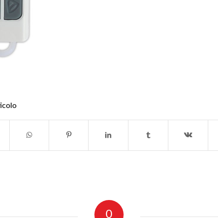
icolo
0