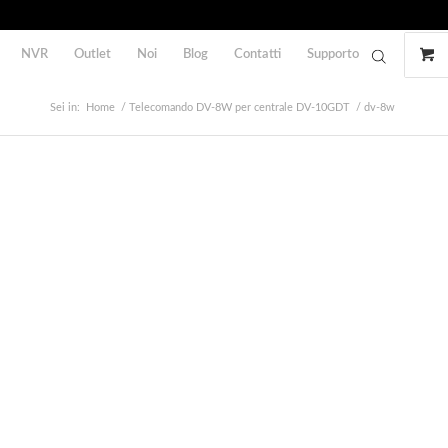
NVR
Outlet
Noi
Blog
Contatti
Supporto
Sei in:
Home
/
Telecomando DV-8W per centrale DV-10GDT
/
dv-8w