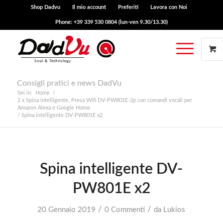
Shop Dadvu
Il mio account
Preferiti
Lavora con Noi
Phone: +39 339 530 0804 (lun-ven 9.30/13.30)
Consigli pratici e news DadVu
Sei in:
Home
/
2 x Spina intelligente, Presa Wifi DV-PW801E-2p con comandi vocali per
Amazon Alexa e Google Home
/
Spina intelligente DV-PW801E x2
Spina intelligente DV-
PW801E x2
/
/
20 Gennaio 2019
0 Commenti
da
Lukios