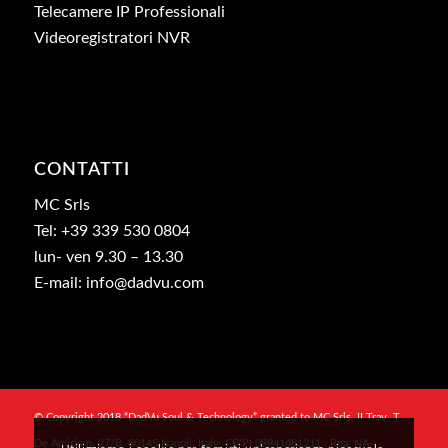
Telecamere IP Professionali
Videoregistratori NVR
CONTATTI
MC Srls
Tel: +39 339 530 0804
lun- ven 9.30 – 13.30
E-mail: info@dadvu.com
© Copyright 2018 “DadVu Soul & Technology” granted to MC Srls, II Trav. T.
De Amicis n. 27/B, 80145 Napoli, Italy, CF/PI 09941481211 , Rea: NA-