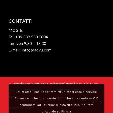
CONTATTI
MC Srls
Tel: +39 339 530 0804
lun- ven 9.30 – 13.30
E-mail: info@dadvu.com
© Copyright 2018 “DadVu Soul & Technology” granted to MC Srls, II Trav. T.
De Amicis n. 27/B, 80145 Napoli, Italy, CF/PI 09941481211 , Rea: NA-
Utilizziamo i cookie per fornirti un’esperienza piacevole.
1069327
Siamo certi che tu sia contento qualora cliccando su OK
continuassi ad utilizzare questo sito. Puoi rifiutare
Informativa Privacy
cliccando su Rifiuta