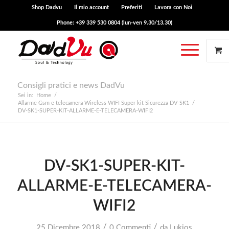
Shop Dadvu
Il mio account
Preferiti
Lavora con Noi
Phone: +39 339 530 0804 (lun-ven 9.30/13.30)
Consigli pratici e news DadVu
Sei in:
Home
/
Allarme Gsm e telecamera Wireless WIFI Super kit Sicurezza DV-SK1
/
DV-SK1-SUPER-KIT-ALLARME-E-TELECAMERA-WIFI2
DV-SK1-SUPER-KIT-
ALLARME-E-TELECAMERA-
WIFI2
/
/
25 Dicembre 2018
0 Commenti
da
Lukios