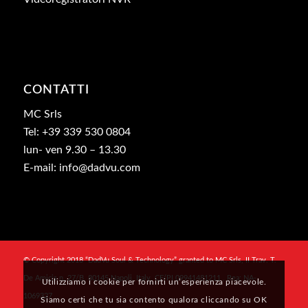
CONTATTI
MC Srls
Tel: +39 339 530 0804
lun- ven 9.30 – 13.30
E-mail: info@dadvu.com
© Copyright 2018 “DadVu Soul & Technology” granted to MC Srls, II Trav. T.
De Amicis n. 27/B, 80145 Napoli, Italy, CF/PI 09941481211 , Rea: NA-
Utilizziamo i cookie per fornirti un’esperienza piacevole.
1069327
Siamo certi che tu sia contento qualora cliccando su OK