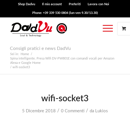
Shop Dadvu
Il mio account
Preferiti
Lavora con Noi
Phone: +39 339 530 0804 (lun-ven 9.30/13.30)
Consigli pratici e news DadVu
Sei in:
Home
/
Spina intelligente, Presa Wifi DV-PW801E con comandi vocali per Amazon
Alexa e Google Home
/
wifi-socket3
wifi-socket3
/
/
5 Dicembre 2018
0 Commenti
da
Lukios