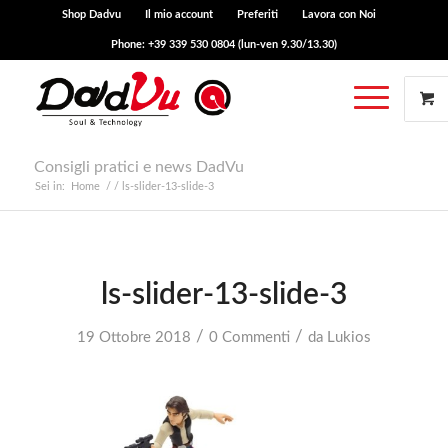
Shop Dadvu
Il mio account
Preferiti
Lavora con Noi
Phone: +39 339 530 0804 (lun-ven 9.30/13.30)
Consigli pratici e news DadVu
Sei in:
Home
/
/
ls-slider-13-slide-3
ls-slider-13-slide-3
/
/
19 Ottobre 2018
0 Commenti
da
Lukios