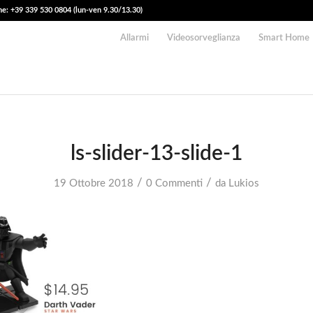
e: +39 339 530 0804 (lun-ven 9.30/13.30)
Allarmi
Videosorveglianza
Smart Home
ls-slider-13-slide-1
/
/
19 Ottobre 2018
0 Commenti
da
Lukios