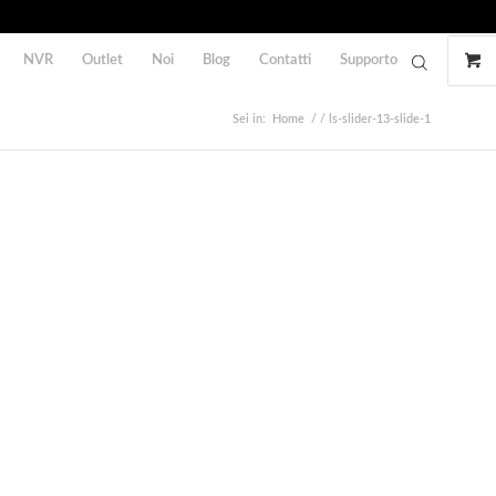
NVR
Outlet
Noi
Blog
Contatti
Supporto
Sei in:
Home
/
/
ls-slider-13-slide-1