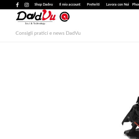
Shop Dadvu
Il mio account
Preferiti
Lavora con Noi
Phon
Consigli pratici e news DadVu