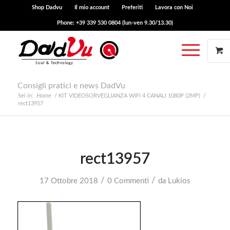
Shop Dadvu
Il mio account
Preferiti
Lavora con Noi
Phone: +39 339 530 0804 (lun-ven 9.30/13.30)
Consigli pratici e news DadVu
Sei in:
Home
/
KIT VIDEOSORVEGLIANZA WIFI 4 CANALI 1080P (2MP)
/
rect13957
rect13957
/
/
17 Ottobre 2018
0 Commenti
da
Lukios