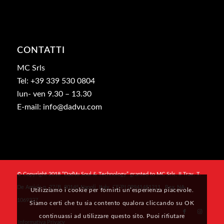
CONTATTI
MC Srls
Tel: +39 339 530 0804
lun- ven 9.30 – 13.30
E-mail: info@dadvu.com
© Copyright 2018 “DadVu Soul & Technology” granted to MC Srls, II Trav. T.
De Amicis n. 27/B, 80145 Napoli, Italy, CF/PI 09941481211 , Rea: NA-
Utilizziamo i cookie per fornirti un’esperienza piacevole.
1069327
Siamo certi che tu sia contento qualora cliccando su OK
continuassi ad utilizzare questo sito. Puoi rifiutare
Informativa Privacy