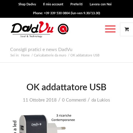
Shop Dadvu
Il mio account
Preferiti
Lavora con Noi
Phone: +39 339 530 0804 (lun-ven 9.30/13.30)
Consigli pratici e news DadVu
Sei in:
Home
/
Caricabatterie da muro
/
OK addattatore USB
OK addattatore USB
/
/
11 Ottobre 2018
0 Commenti
da
Lukios