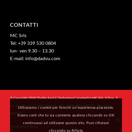
CONTATTI
MC Srls
Tel: +39 339 530 0804
lun- ven 9.30 – 13.30
E-mail: info@dadvu.com
© Copyright 2018 “DadVu Soul & Technology” granted to MC Srls, II Trav. T.
De Amicis n. 27/B, 80145 Napoli, Italy, CF/PI 09941481211 , Rea: NA-
Utilizziamo i cookie per fornirti un’esperienza piacevole.
1069327
Siamo certi che tu sia contento qualora cliccando su OK
continuassi ad utilizzare questo sito. Puoi rifiutare
Informativa Privacy
cliccando su Rifiuta