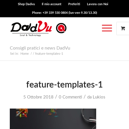
Shop Dadvu
Il mio account
Preferiti
Lavora con Noi
Phone: +39 339 530 0804 (lun-ven 9.30/13.30)
Consigli pratici e news DadVu
Sei in:
Home
/
/
feature-templates-1
feature-templates-1
/
/
5 Ottobre 2018
0 Commenti
da
Lukios