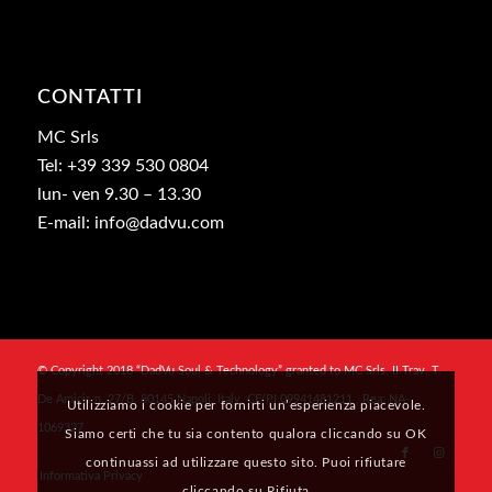
CONTATTI
MC Srls
Tel: +39 339 530 0804
lun- ven 9.30 – 13.30
E-mail: info@dadvu.com
© Copyright 2018 “DadVu Soul & Technology” granted to MC Srls, II Trav. T.
De Amicis n. 27/B, 80145 Napoli, Italy, CF/PI 09941481211 , Rea: NA-
Utilizziamo i cookie per fornirti un’esperienza piacevole.
1069327
Siamo certi che tu sia contento qualora cliccando su OK
continuassi ad utilizzare questo sito. Puoi rifiutare
Informativa Privacy
cliccando su Rifiuta