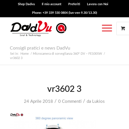
Shop Dadvu
Il mio account
Preferiti
Lavora con Noi
Phone: +39 339 530 0804 (lun-ven 9.30/13.30)
Consigli pratici e news DadVu
Sei in:
Home
/
Microcamera di sorveglianza 360° DV – FE1005W
/
vr3602 3
vr3602 3
/
/
24 Aprile 2018
0 Commenti
da
Lukios