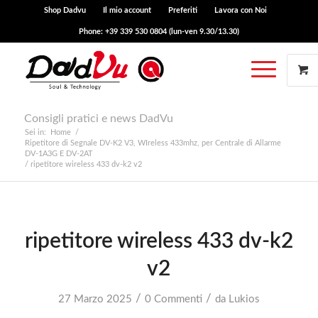
Shop Dadvu
Il mio account
Preferiti
Lavora con Noi
Phone: +39 339 530 0804 (lun-ven 9.30/13.30)
Consigli pratici e news DadVu
Sei in:
Home
/
Ripetitore di Segnale DV-K2 V3, WIreless 433mhz, per Centrale di Allarme
DV-1A3G E DV-2AT
/
ripetitore wireless 433 dv-k2 v2
ripetitore wireless 433 dv-k2
v2
/
/
27 Marzo 2025
0 Commenti
da
Lukios