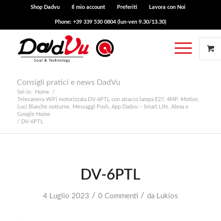
Shop Dadvu
Il mio account
Preferiti
Lavora con Noi
Phone: +39 339 530 0804 (lun-ven 9.30/13.30)
Consigli pratici e news DadVu
Sei in:
Home
/
Telecamera WiFi motorizzata DV-6PTL con attacco lampa E27, 4MP, Motion,
Luci Bianche notturne, Messaggi Push, App Dadvu – Smart Life, Alexa e
Google Home
/
DV-6PTL
DV-6PTL
/
/
4 Luglio 2023
0 Commenti
da
Lukios